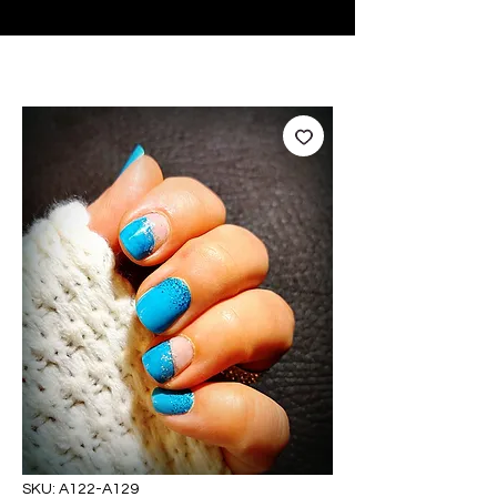
♥ Utilizzo di
IOSS
- Nessuna spesa di importazione
SKU: A122-A129