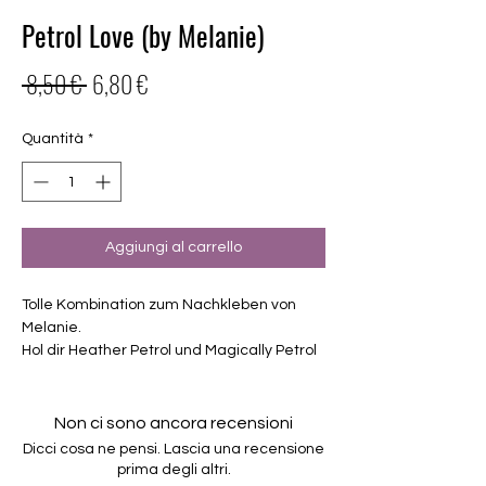
Petrol Love (by Melanie)
Prezzo
Prezzo
 8,50 € 
6,80 €
regolare
scontato
Quantità
*
Aggiungi al carrello
Tolle Kombination zum Nachkleben von
Melanie.
Hol dir Heather Petrol und Magically Petrol
zusammen zum vergünstigten Preis.
Exklusiv Design, nur erhältlich bei
Charming-Nails
Non ci sono ancora recensioni
selbstklebende Nagelfolien
Dicci cosa ne pensi. Lascia una recensione
von unterschiedlicher Grösse
prima degli altri.