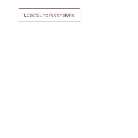
Für alle Nägel geeignet
Halten bis zu 14 Tage
Farbe: PetrolBlau, Frenchteil PetrolMarble
Lascia una recensione
und Silberglitter, Overlay Petrolglitter