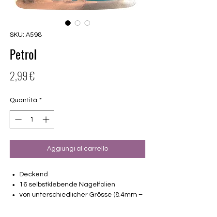
SKU: A598
Petrol
Prezzo
2,99 €
Quantità
*
Aggiungi al carrello
Deckend
16 selbstklebende Nagelfolien
von unterschiedlicher Grösse (8.4mm –
16.5mm)
Für alle Nägel geeignet