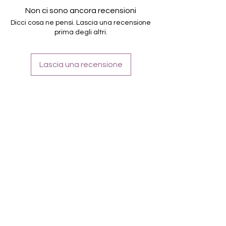
Halten bis zu 14 Tage
Non ci sono ancora recensioni
Farbe: Blau, Petrol, Türkis
Dicci cosa ne pensi. Lascia una recensione
prima degli altri.
Lascia una recensione