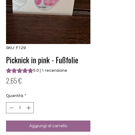
SKU: F129
Picknick in pink - Fußfolie
Sulla base di 1 recensione, la valutazione è 5.0 su cinque st
5.0 | 1 recensione
Prezzo
2,65 €
Quantità
*
Aggiungi al carrello