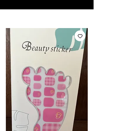
♥ Utilizzo di
IOSS
- Nessuna spesa di importazione