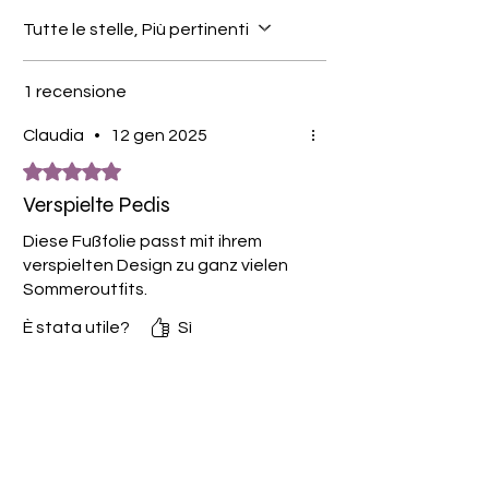
Tutte le stelle, Più pertinenti
1 recensione
Claudia
•
12 gen 2025
Valutazione 5 stelle su 5.
Verspielte Pedis
Diese Fußfolie passt mit ihrem
verspielten Design zu ganz vielen
Sommeroutfits.
È stata utile?
Sì