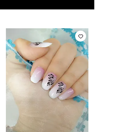
♥ Utilizzo di
IOSS
- Nessuna spesa di importazione