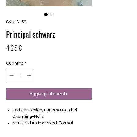
SKU: A159
Principal schwarz
Prezzo
4,25 €
Quantità
*
Aggiungi al carrello
Exklusiv Design, nur erhältlich bei
Charming-Nails
Neu: jetzt im Improved-Format
transparentes Design mit schwarzer
Blume und leichtem Glitzereffekt