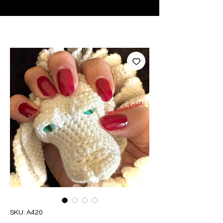
♥ Utilizzo di
IOSS
- Nessuna spesa di importazione
SKU: A420