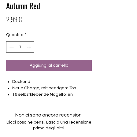
Autumn Red
Prezzo
2,99 €
Quantità
*
Aggiungi al carrello
Deckend
Neue Charge, mit beerigem Ton
16 selbstklebende Nagelfolien
von unterschiedlicher Grösse (8.4mm –
16.5mm)
Für alle Nägel geeignet
Non ci sono ancora recensioni
Halten bis zu 14 Tage
Dicci cosa ne pensi. Lascia una recensione
Farbe: Rot, Bordeaux
prima degli altri.