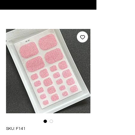
♥ Utilizzo di
IOSS
- Nessuna spesa di importazione
SKU: F141