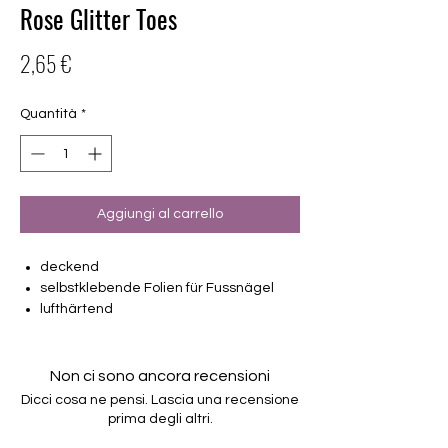
Rose Glitter Toes
Prezzo
2,65 €
Quantità
*
Aggiungi al carrello
deckend
selbstklebende Folien für Fussnägel
lufthärtend
2 Pediküren machbar
22 Folien von unterschiedlicher Grösse
(6mm – 19,1mm)
Non ci sono ancora recensioni
Halten bis zu 14 Tage
Dicci cosa ne pensi. Lascia una recensione
Farbe: Glitter, Rosa
prima degli altri.
Anwendungstip: Folien schneiden - nicht