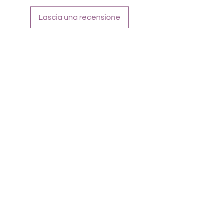
feilen! Topcoat nutzen
Lascia una recensione