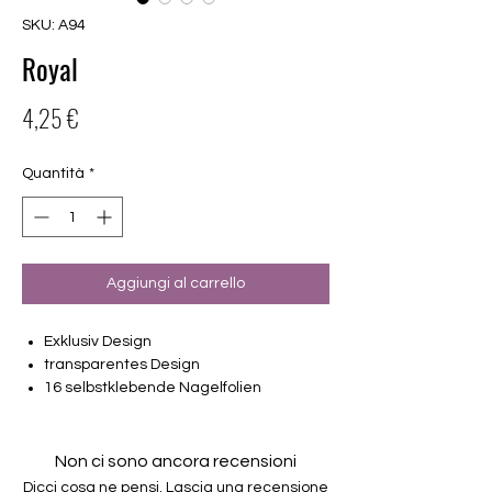
SKU: A94
Royal
Prezzo
4,25 €
Quantità
*
Aggiungi al carrello
Exklusiv Design
transparentes Design
16 selbstklebende Nagelfolien
von unterschiedlicher Grösse (8.4mm –
16.5mm)
Für alle Nägel geeignet
Non ci sono ancora recensioni
Halten bis zu 14 Tage
Dicci cosa ne pensi. Lascia una recensione