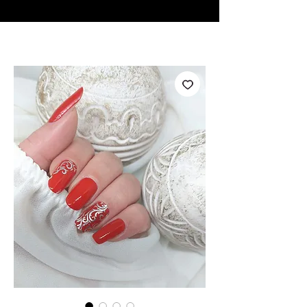
♥ Utilizzo di
IOSS
- Nessuna spesa di importazione