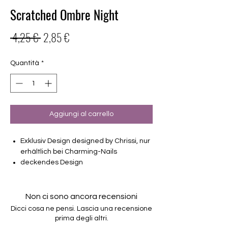
Scratched Ombre Night
Prezzo
Prezzo
 4,25 € 
2,85 €
regolare
scontato
Quantità
*
Aggiungi al carrello
Exklusiv Design designed by Chrissi, nur
erhältlich bei Charming-Nails
deckendes Design
16 selbstklebende Nagelfolien
von unterschiedlicher Grösse (8.4mm –
16.5mm)
Non ci sono ancora recensioni
Für alle Nägel geeignet
Dicci cosa ne pensi. Lascia una recensione
Halten bis zu 14 Tage
prima degli altri.
Farbe: Schwarz, Glitzer Rot