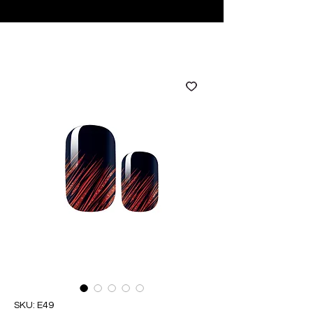
♥ Utilizzo di
IOSS
- Nessuna spesa di importazione
SKU: E49