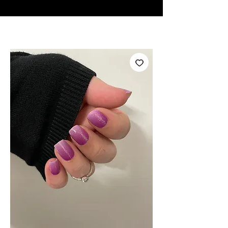
♥ Utilizzo di
IOSS
- Nessuna spesa di importazione