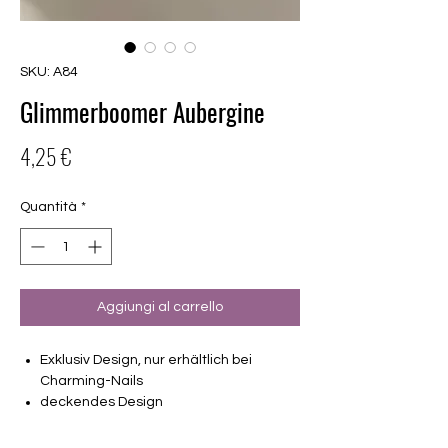
SKU: A84
Glimmerboomer Aubergine
Prezzo
4,25 €
Quantità
*
Aggiungi al carrello
Exklusiv Design, nur erhältlich bei
Charming-Nails
deckendes Design
16 selbstklebende Nagelfolien
von unterschiedlicher Grösse (8.4mm –