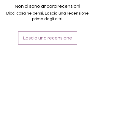
16.5mm)
Non ci sono ancora recensioni
Für alle Nägel geeignet
Dicci cosa ne pensi. Lascia una recensione
Halten bis zu 14 Tage
prima degli altri.
Farbe: Aubergine-Pink-Ombre, Glitter
Lascia una recensione