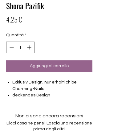
Shona Pazifik
Prezzo
4,25 €
Quantità
*
Aggiungi al carrello
Exklusiv Design, nur erhältlich bei
Charming-Nails
deckendes Design
16 selbstklebende Nagelfolien
von unterschiedlicher Grösse (8.4mm –
16.5mm)
Non ci sono ancora recensioni
Für alle Nägel geeignet
Dicci cosa ne pensi. Lascia una recensione
Halten bis zu 14 Tage
prima degli altri.
Farbe: Blau, Türkis, Petrol