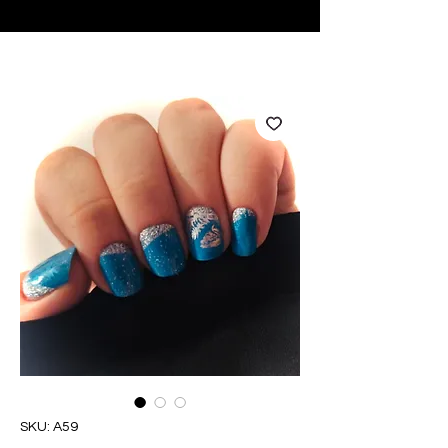
♥ Utilizzo di
IOSS
- Nessuna spesa di importazione
SKU: A59