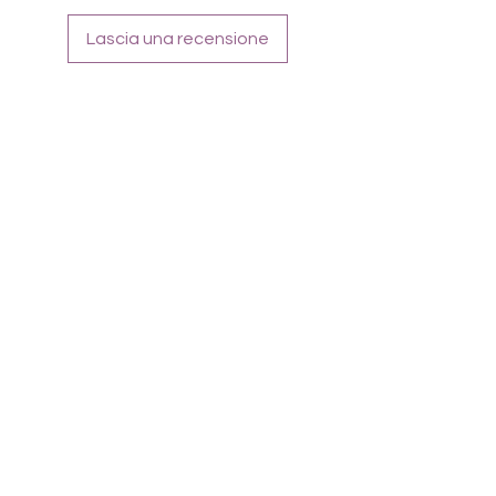
Tragefoto zeigt Kombination
Lascia una recensione