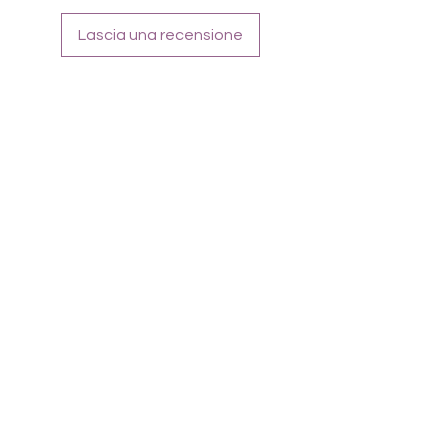
feilen! Topcoat nutzen
Lascia una recensione