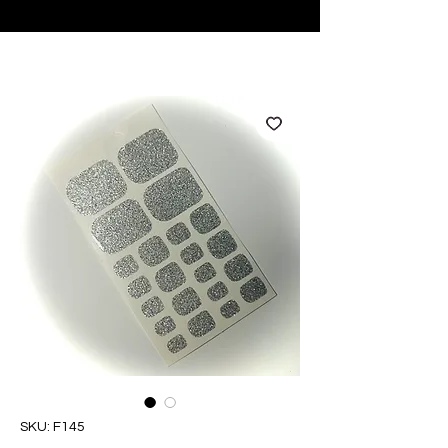
♥ Utilizzo di
IOSS
- Nessuna spesa di importazione
SKU: F145