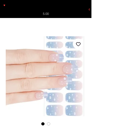
♥
Free shipping throughout Europe for orders over €30 from
Germany. Shipping to the USA (up to 8 pieces) - no tracking -
€
5.00