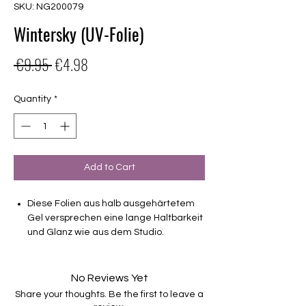
SKU: NG200079
Wintersky (UV-Folie)
Regular
Sale
 €9.95 
€4.98
Price
Price
Quantity
*
Add to Cart
Diese Folien aus halb ausgehärtetem
Gel versprechen eine lange Haltbarkeit
und Glanz wie aus dem Studio.
Semitransparentes Design
Haltbarkeit 3-4 Wochen ohne Macken
No Reviews Yet
brauchen keinen Unter- oder Überlack
Share your thoughts. Be the first to leave a
müssen unter der Lampe ausgehärtet