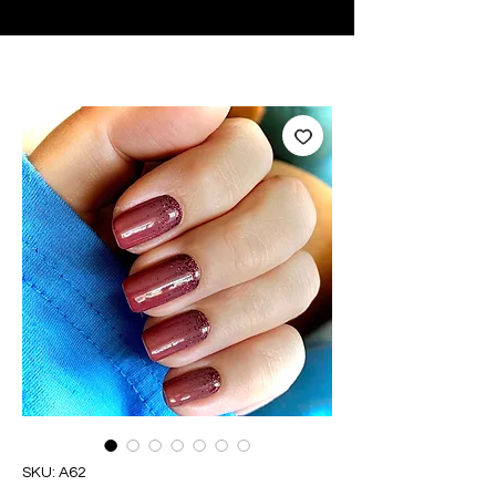
♥ Utilizzo di
IOSS
- Nessuna spesa di importazione
SKU: A62