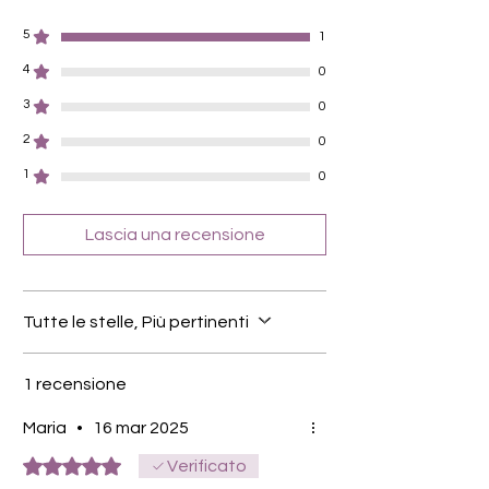
Farbe: tiefes Weinrot, Glitter Bordeaux
5
1
4
0
3
0
2
0
1
0
Lascia una recensione
Tutte le stelle, Più pertinenti
1 recensione
Maria
•
16 mar 2025
Valutazione 5 stelle su 5.
Verificato