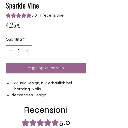
Sparkle Vine
Sulla base di 1 recensione, la valutazione è 5.0 su cinque st
5.0 | 1 recensione
Prezzo
4,25 €
Quantità
*
Aggiungi al carrello
Exklusiv Design, nur erhältlich bei
Charming-Nails
deckendes Design
16 selbstklebende Nagelfolien
Recensioni
von unterschiedlicher Grösse (8.4mm –
16.5mm)
Für alle Nägel geeignet
5.0
Valutazione 5 stelle su 5.
Halten bis zu 14 Tage