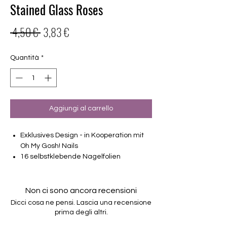
Stained Glass Roses
Prezzo
Prezzo
 4,50 € 
3,83 €
regolare
scontato
Quantità
*
Aggiungi al carrello
Exklusives Design - in Kooperation mit
Oh My Gosh! Nails
16 selbstklebende Nagelfolien
von unterschiedlicher Grösse (8.4mm –
16.5mm)
Für alle Nägel geeignet
Non ci sono ancora recensioni
Halten bis zu 14 Tage
Dicci cosa ne pensi. Lascia una recensione
Farbe: Blau, Petrol-Ombre mit Glitter
prima degli altri.
Blau, Orange-Petrol-Muster