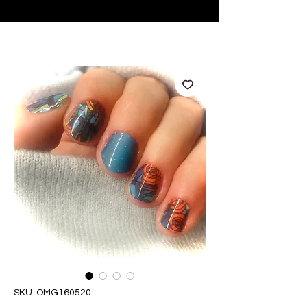
♥ Utilizzo di
IOSS
- Nessuna spesa di importazione
SKU: OMG160520