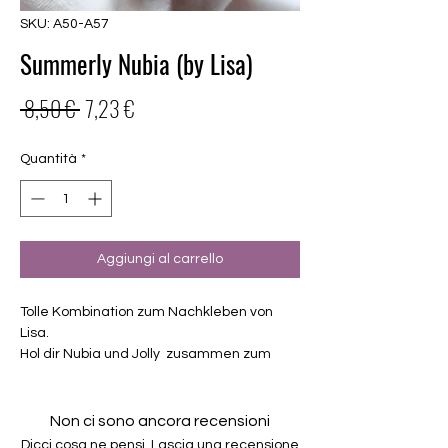
SKU: A50-A57
Summerly Nubia (by Lisa)
Prezzo
Prezzo
 8,50 € 
7,23 €
regolare
scontato
Quantità
*
Aggiungi al carrello
Tolle Kombination zum Nachkleben von
Lisa.
Hol dir Nubia und Jolly zusammen zum
vergünstigten Preis.
Exklusiv Design, nur erhältlich bei
Charming-Nails
Non ci sono ancora recensioni
selbstklebende Nagelfolien
Dicci cosa ne pensi. Lascia una recensione