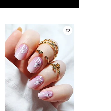
♥ Utilizzo di
IOSS
- Nessuna spesa di importazione