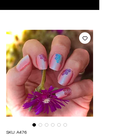
♥ Utilizzo di
IOSS
- Nessuna spesa di importazione
SKU: A476