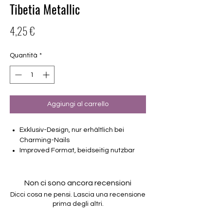
Tibetia Metallic
Prezzo
4,25 €
Quantità
*
Aggiungi al carrello
Exklusiv-Design, nur erhältlich bei
Charming-Nails
Improved Format, beidseitig nutzbar
Overlay
16 selbstklebende Nagelfolien
von unterschiedlicher Grösse (8.4mm –
Non ci sono ancora recensioni
16.5mm)
Dicci cosa ne pensi. Lascia una recensione
Für alle Nägel geeignet
prima degli altri.
Halten bis zu 14 Tage