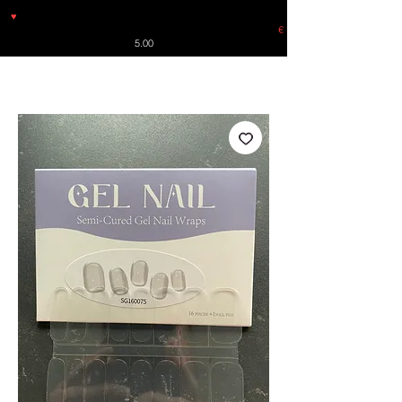
♥
Free shipping throughout Europe for orders over €30 from
Germany. Shipping to the USA (up to 8 pieces) - no tracking -
€
5.00