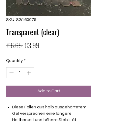
SKU: SG160075
Transparent (clear)
Regular
Sale
 €6.65 
€3.99
Price
Price
Quantity
*
Add to Cart
Diese Folien aus halb ausgehärtetem
Gel versprechen eine längere
Haltbarkeit und höhere Stabilität.
Transparent