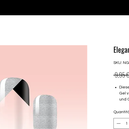
♥ Utilizzo di
IOSS
- Nessuna spesa di importazione
P GELS
OVERLAYS
UV FOLIEN
MEGASALE
Elega
SKU: N
 9,95 €
Dies
Gel v
und 
Halt
Quantit
brau
müss