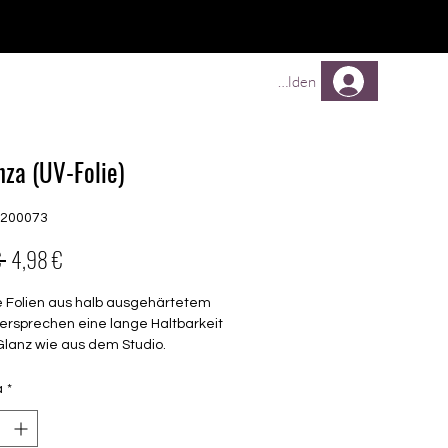
TREUEPROGRAMM
Mehr
Anmelden
nza (UV-Folie)
G200073
Prezzo
Prezzo
 
4,98 €
regolare
scontato
e Folien aus halb ausgehärtetem
ersprechen eine lange Haltbarkeit
Glanz wie aus dem Studio.
barkeit 3-4 Wochen ohne Macken
à
*
chen keinen Unter- oder Überlack
en unter der Lampe ausgehärtet