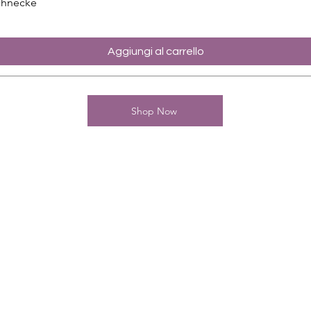
chnecke
Aggiungi al carrello
Shop Now
Kontakt
Charming-Nails
Thomas Stanelle
Im Seefeld 17
D-63667 Nidda