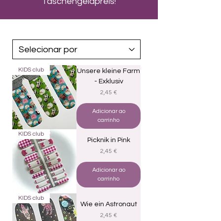
Taschengeldpreis!
KIDS club
Unsere kleine Farm
- Exklusiv
Preço
2,45 €
Adicionar ao
carrinho
KIDS club
Picknik in Pink
Preço
2,45 €
Adicionar ao
carrinho
KIDS club
Wie ein Astronaut
Preço
2,45 €