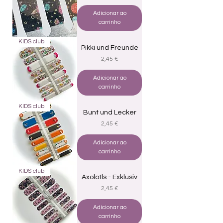
Adicionar ao
carrinho
KIDS club
Pikki und Freunde
Preço
2,45 €
Adicionar ao
carrinho
KIDS club
Bunt und Lecker
Preço
2,45 €
Adicionar ao
carrinho
KIDS club
Axolotls - Exklusiv
Preço
2,45 €
Adicionar ao
carrinho