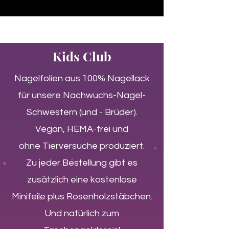
♥ Usando
IOSS
- Sem taxas de importação
Kids Club
Nagelfolien aus 100% Nagellack
für unsere Nachwuchs-Nagel-
Schwestern (und - Brüder).
Vegan, HEMA-frei und
ohne
Tierversuche produziert.
Zu jeder Bestellung gibt es
zusätzlich eine kostenlose
Minifeile plus Rosenholzstäbchen.
Und natürlich zum