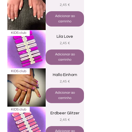
Preço
2,45 €
Adicionar ao
carrinho
KIDS club
Lila Love
Preço
2,45 €
Adicionar ao
carrinho
KIDS club
Hallo Einhorn
Preço
2,45 €
Adicionar ao
carrinho
KIDS club
Erdbeer Glitzer
Preço
2,45 €
Adicionar ao