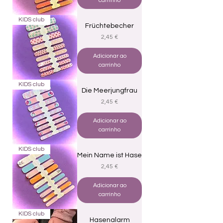
carrinho
KIDS club
Früchtebecher
Preço
2,45 €
Adicionar ao
carrinho
KIDS club
Die Meerjungfrau
Preço
2,45 €
Adicionar ao
carrinho
KIDS club
Mein Name ist Hase
Preço
2,45 €
Adicionar ao
carrinho
KIDS club
Hasenalarm