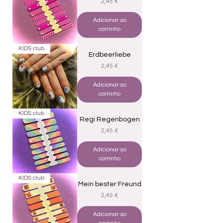
Preço
2,45 €
Adicionar ao
carrinho
KIDS club
Erdbeerliebe
Preço
2,45 €
Adicionar ao
carrinho
KIDS club
Regi Regenbogen
Preço
2,45 €
Adicionar ao
carrinho
KIDS club
Mein bester Freund
Preço
2,45 €
Adicionar ao