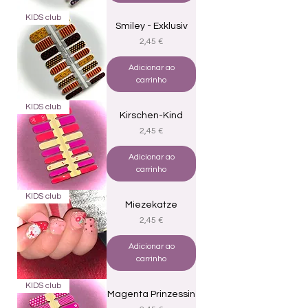
KIDS club
Smiley - Exklusiv
Preço
2,45 €
Adicionar ao
carrinho
KIDS club
Kirschen-Kind
Preço
2,45 €
Adicionar ao
carrinho
KIDS club
Miezekatze
Preço
2,45 €
Adicionar ao
carrinho
KIDS club
Magenta Prinzessin