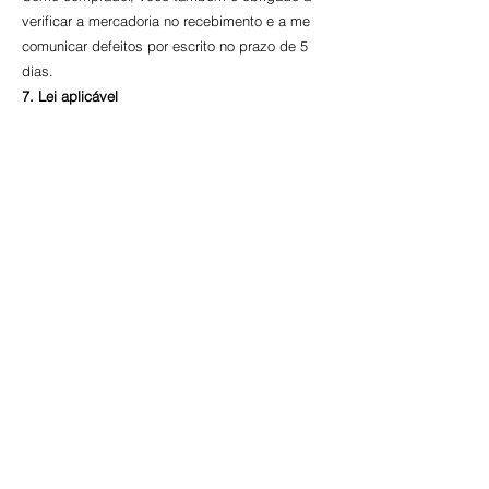
verificar a mercadoria no recebimento e a me
comunicar defeitos por escrito no prazo de 5
dias.
7. Lei aplicável
A legislação suíça substantiva é aplicável à
relação jurídica entre a Charming-Nails e a
clientela.
O local de jurisdição é Dällikon ZH.
Kontakt
Charming-Nails
Thomas Stanelle
Im Seefeld 17
D-63667 Nidda
Tel.:
+49 6043 802042
E-Mail:
info@charming-