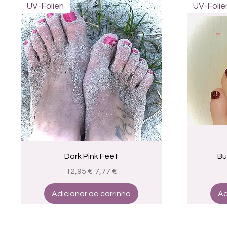
UV-Folien
UV-Folie
Visualização rápida
Dark Pink Feet
Bu
Preço normal
Preço promocional
12,95 €
7,77 €
Adicionar ao carrinho
Ad