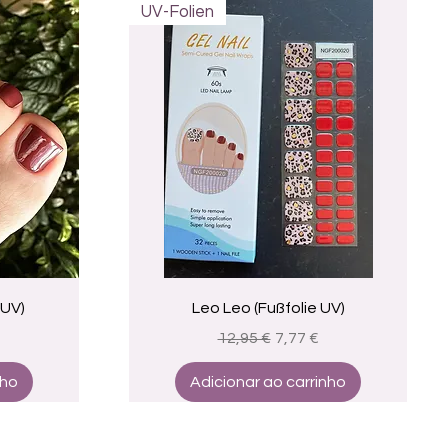
UV-Folien
a
Visualização rápida
 UV)
Leo Leo (Fußfolie UV)
promocional
Preço normal
Preço promocional
12,95 €
7,77 €
nho
Adicionar ao carrinho