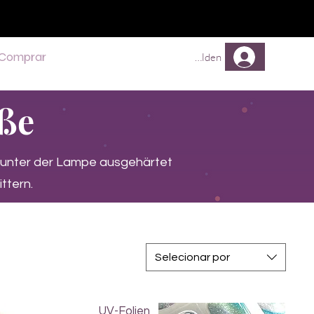
Comprar
Comprar
Mehr
Anmelden
üße
 unter der Lampe ausgehärtet
ttern.
Selecionar por
UV-Folien