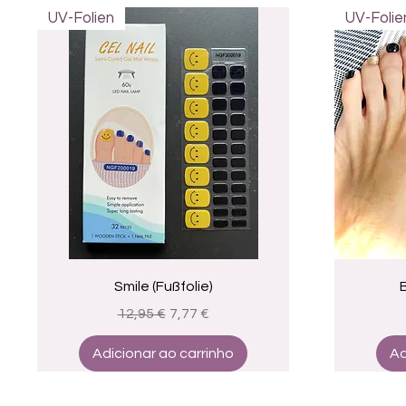
UV-Folien
UV-Folie
Visualização rápida
Smile (Fußfolie)
B
Preço normal
Preço promocional
12,95 €
7,77 €
Adicionar ao carrinho
Ad