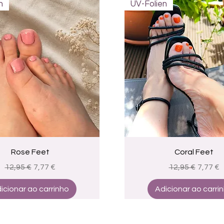
n
UV-Folien
Visualização rápida
Visualização rápid
Rose Feet
Coral Feet
Preço normal
Preço promocional
Preço normal
Preço 
12,95 €
7,77 €
12,95 €
7,77 €
icionar ao carrinho
Adicionar ao carri