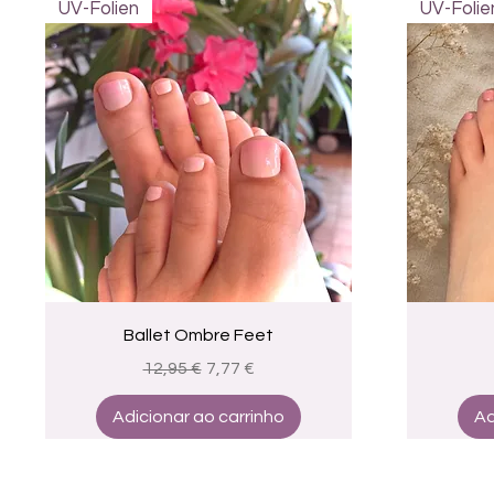
UV-Folien
UV-Folie
Visualização rápida
Ballet Ombre Feet
Preço normal
Preço promocional
12,95 €
7,77 €
Adicionar ao carrinho
Ad