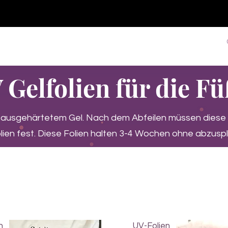
♥ Usando
IOSS
- Sem taxas de importação
Comprar
Comprar
Comprar
Comprar
 Gelfolien für die F
b ausgehärtetem Gel. Nach dem Abfeilen müssen diese
ien fest. Diese Folien halten 3-4 Wochen ohne abzuspli
n
UV-Folien