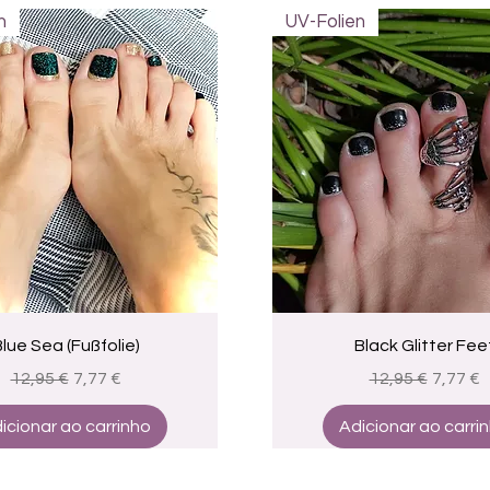
n
UV-Folien
Visualização rápida
Visualização rápid
lue Sea (Fußfolie)
Black Glitter Fee
Preço normal
Preço promocional
Preço normal
Preço 
12,95 €
7,77 €
12,95 €
7,77 €
icionar ao carrinho
Adicionar ao carri