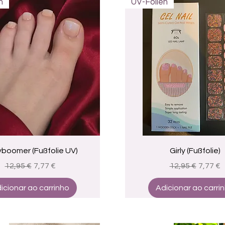
n
UV-Folien
Visualização rápida
Visualização rápid
boomer (Fußfolie UV)
Girly (Fußfolie)
Preço normal
Preço promocional
Preço normal
Preço 
12,95 €
7,77 €
12,95 €
7,77 €
icionar ao carrinho
Adicionar ao carri