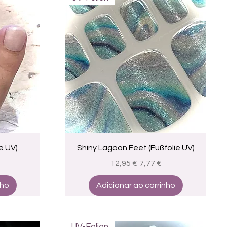
a
Visualização rápida
e UV)
Shiny Lagoon Feet (Fußfolie UV)
promocional
Preço normal
Preço promocional
12,95 €
7,77 €
nho
Adicionar ao carrinho