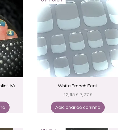
UV-Folien
a
Visualização rápida
lie UV)
White French Feet
promocional
Preço normal
Preço promocional
12,95 €
7,77 €
nho
Adicionar ao carrinho