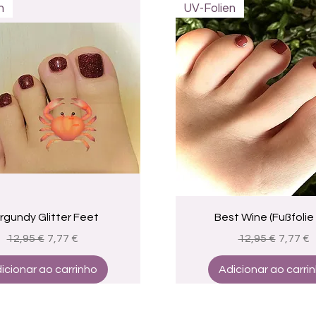
n
UV-Folien
Visualização rápida
Visualização rápid
rgundy Glitter Feet
Best Wine (Fußfolie
Preço normal
Preço promocional
Preço normal
Preço 
12,95 €
7,77 €
12,95 €
7,77 €
icionar ao carrinho
Adicionar ao carri