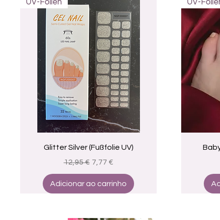
UV-Folien
UV-Folie
Visualização rápida
Glitter Silver (Fußfolie UV)
Baby
Preço normal
Preço promocional
12,95 €
7,77 €
Adicionar ao carrinho
Ad