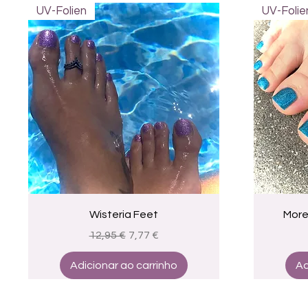
UV-Folien
UV-Folie
Visualização rápida
Wisteria Feet
More
Preço normal
Preço promocional
12,95 €
7,77 €
Adicionar ao carrinho
Ad