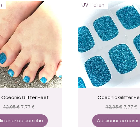
n
UV-Folien
Visualização rápida
Visualização rápid
 Oceanic Glitter Feet
Oceanic Glitter F
Preço normal
Preço promocional
Preço normal
Preço 
12,95 €
7,77 €
12,95 €
7,77 €
icionar ao carrinho
Adicionar ao carri