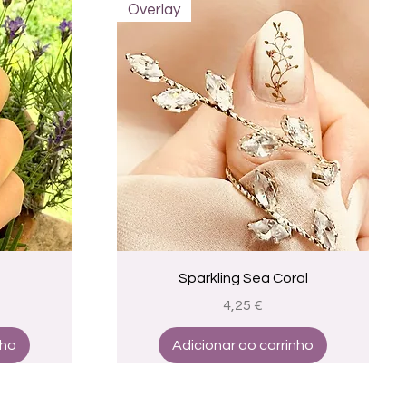
Overlay
a
Visualização rápida
Sparkling Sea Coral
Preço
4,25 €
nho
Adicionar ao carrinho