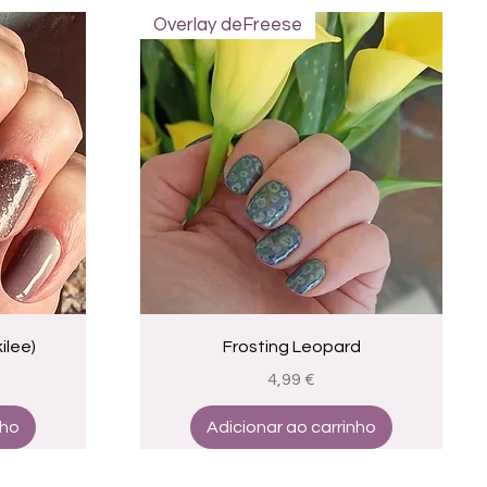
Overlay deFreese
a
Visualização rápida
ilee)
Frosting Leopard
Preço
4,99 €
nho
Adicionar ao carrinho