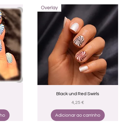
Overlay
a
Visualização rápida
Black und Red Swirls
Preço
4,25 €
nho
Adicionar ao carrinho