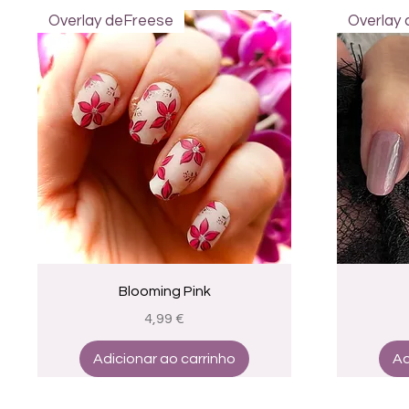
Overlay deFreese
Overlay
Visualização rápida
Blooming Pink
Preço
4,99 €
Adicionar ao carrinho
Ad