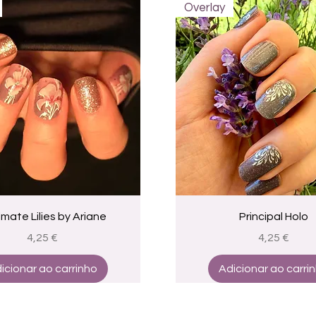
Overlay
Visualização rápida
Visualização rápid
mate Lilies by Ariane
Principal Holo
Preço
Preço
4,25 €
4,25 €
icionar ao carrinho
Adicionar ao carri