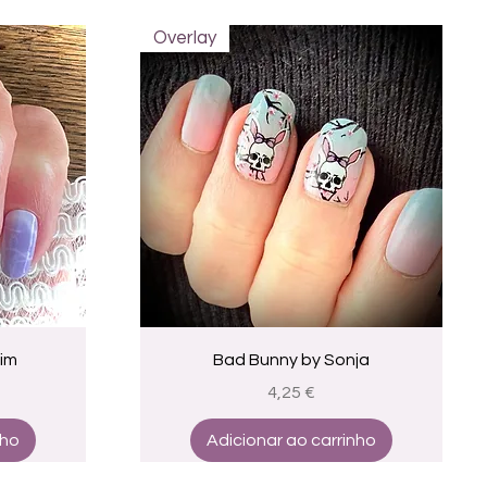
Overlay
a
Visualização rápida
Kim
Bad Bunny by Sonja
Preço
4,25 €
nho
Adicionar ao carrinho