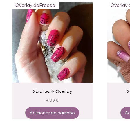
Overlay deFreese
Overlay
Visualização rápida
Scrollwork Overlay
S
Preço
4,99 €
Adicionar ao carrinho
Ad