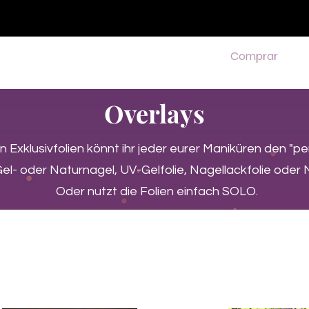
♥ Usando
IOSS
- Sem taxas de importação
Comprar
Comprar
Comprar
Comprar
Overlays
n Exklusivfolien könnt ihr jeder eurer Maniküren den "p
el- oder Naturnagel, UV-Gelfolie, Nagellackfolie oder 
Oder nutzt die Folien einfach SOLO.