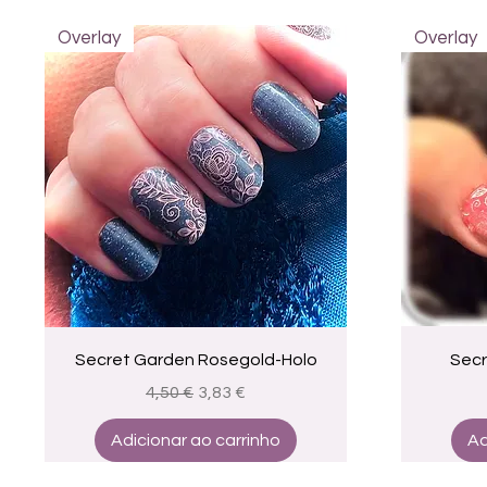
Overlay
Overlay
Visualização rápida
Secret Garden Rosegold-Holo
Secr
Preço normal
Preço promocional
4,50 €
3,83 €
Adicionar ao carrinho
Ad