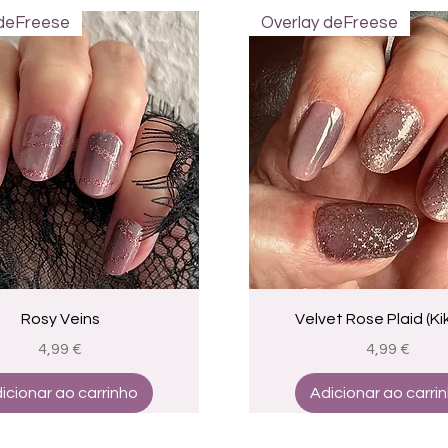
 deFreese
Overlay deFreese
Visualização rápida
Visualização rápid
Rosy Veins
Velvet Rose Plaid (Kik
Preço
Preço
4,99 €
4,99 €
icionar ao carrinho
Adicionar ao carri