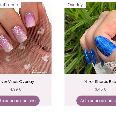
 deFreese
Overlay
Visualização rápida
Visualização rápid
ilver Vines Overlay
Mirror Shards Blu
Preço
Preço
4,99 €
3,45 €
icionar ao carrinho
Adicionar ao carri