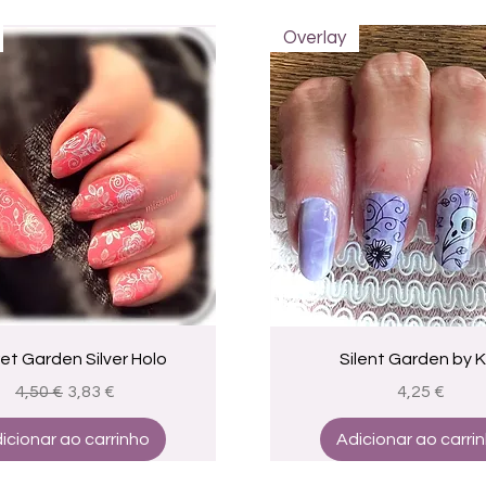
Overlay
Visualização rápida
Visualização rápid
et Garden Silver Holo
Silent Garden by 
Preço normal
Preço promocional
Preço
4,50 €
3,83 €
4,25 €
icionar ao carrinho
Adicionar ao carri