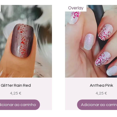
Overlay
Visualização rápida
Visualização rápid
Glitter Rain Red
Anthea Pink
Preço
Preço
4,25 €
4,25 €
icionar ao carrinho
Adicionar ao carri