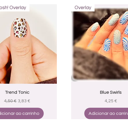
sh! Overlay
Overlay
Visualização rápida
Visualização rápid
Trend Tonic
Blue Swirls
Preço normal
Preço promocional
Preço
4,50 €
3,83 €
4,25 €
icionar ao carrinho
Adicionar ao carri