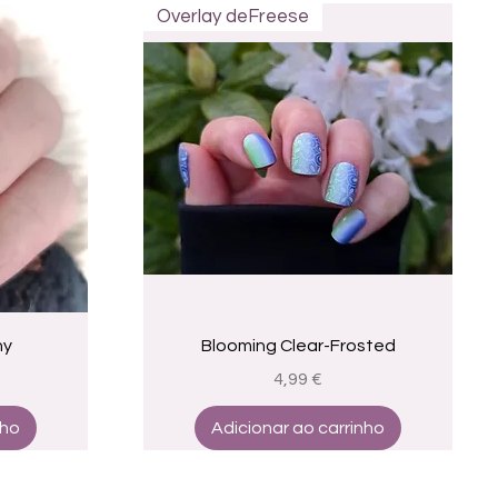
Overlay deFreese
a
Visualização rápida
ny
Blooming Clear-Frosted
Preço
4,99 €
nho
Adicionar ao carrinho