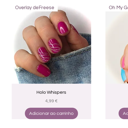
Overlay deFreese
Oh My Go
Visualização rápida
Holo Whispers
Preço
4,99 €
Adicionar ao carrinho
Ad