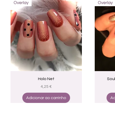
Overlay
Overlay
Visualização rápida
Holo Net
Soul
Preço
4,25 €
Adicionar ao carrinho
Ad