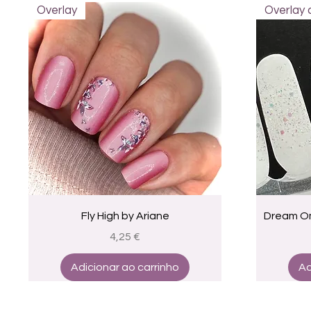
Overlay
Overlay
Visualização rápida
Fly High by Ariane
Dream Om
Preço
4,25 €
Adicionar ao carrinho
Ad