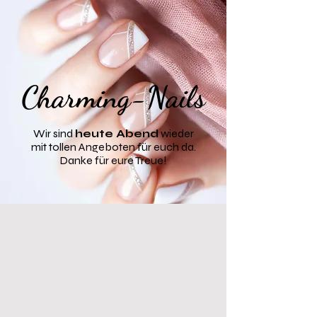
​Charming-Nails
Wir sind
heute Abend
wieder
mit tollen Angeboten für euch da.
Danke für eure Treue!