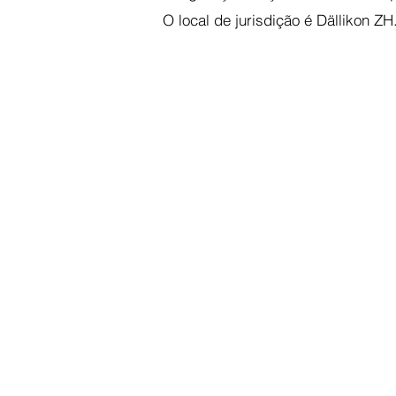
O local de jurisdição é Dällikon ZH
Shop
Alle Folien
Neu
Sale
Exklusiv
Zubehör