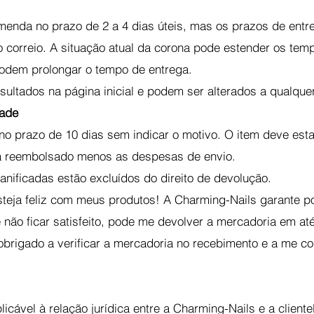
enda no prazo de 2 a 4 dias úteis, mas os prazos de entr
 correio. A situação atual da corona pode estender os temp
odem prolongar o tempo de entrega.
ultados na página inicial e podem ser alterados a qualqu
dade
no prazo de 10 dias sem indicar o motivo. O item deve est
á reembolsado menos as despesas de envio.
nificadas estão excluídos do direito de devolução.
teja feliz com meus produtos! A Charming-Nails garante po
não ficar satisfeito, pode me devolver a mercadoria em até
igado a verificar a mercadoria no recebimento e a me com
licável à relação jurídica entre a Charming-Nails e a cliente