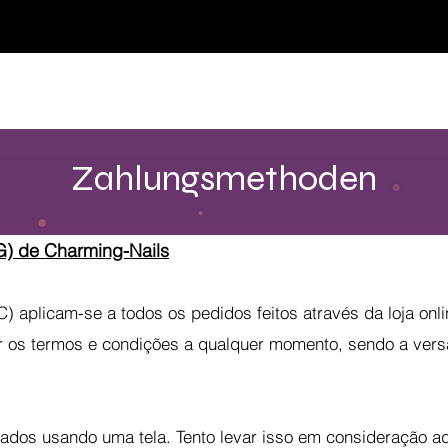
♥ Usando
IOSS
- Sem taxas de importação
Comprar
Comprar
Comprar
Comprar
Zahlungsmethoden
G) de Charming-Nails
) aplicam-se a todos os pedidos feitos através da loja onl
erar os termos e condições a qualquer momento, sendo a ve
ados usando uma tela. Tento levar isso em consideração ad