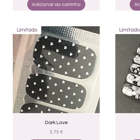
Adicionar ao carrinho
Ad
Limitado
Limitado
Visualização rápida
Dark Love
Preço
3,75 €