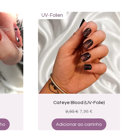
UV-Folien
a
Visualização rápida
Cateye Blood (UV-Folie)
Preço normal
Preço promocional
9,95 €
7,96 €
nho
Adicionar ao carrinho