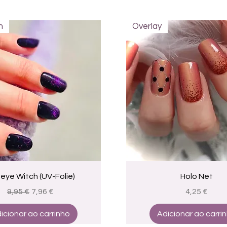
n
Overlay
Visualização rápida
Visualização rápid
eye Witch (UV-Folie)
Holo Net
Preço normal
Preço promocional
Preço
9,95 €
7,96 €
4,25 €
icionar ao carrinho
Adicionar ao carri