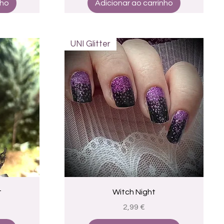
nho
Adicionar ao carrinho
UNI Glitter
a
Visualização rápida
t
Witch Night
Preço
2,99 €