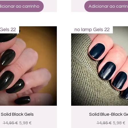
icionar ao carrinho
Adicionar ao carri
Gels 22
no lamp Gels 22
Visualização rápida
Visualização rápid
Solid Black Gels
Solid Blue-Black G
Preço normal
Preço promocional
Preço normal
Preço 
14,95 €
5,98 €
14,95 €
5,98 €