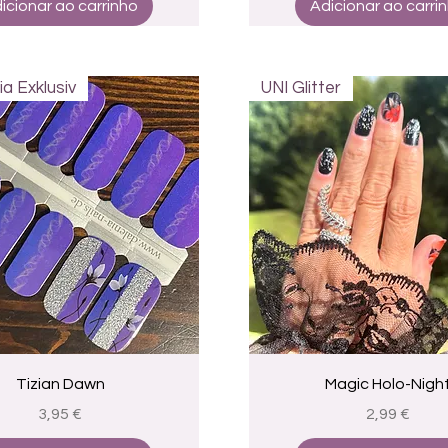
icionar ao carrinho
Adicionar ao carri
ia Exklusiv
UNI Glitter
Visualização rápida
Visualização rápid
Tizian Dawn
Magic Holo-Nigh
Preço
Preço
3,95 €
2,99 €