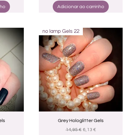
nho
Adicionar ao carrinho
no lamp Gels 22
a
Visualização rápida
els
Grey Hologlitter Gels
promocional
Preço normal
Preço promocional
14,95 €
6,13 €