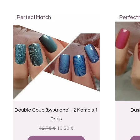
PerfectMatch
Perfect
Visualização rápida
Double Coup (by Ariane) - 2 Kombis 1
Dusk
Preis
Preço normal
Preço promocional
12,75 €
10,20 €