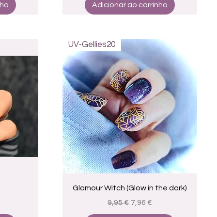
nho
Adicionar ao carrinho
UV-Gellies20
a
Visualização rápida
Glamour Witch (Glow in the dark)
Preço normal
Preço promocional
9,95 €
7,96 €