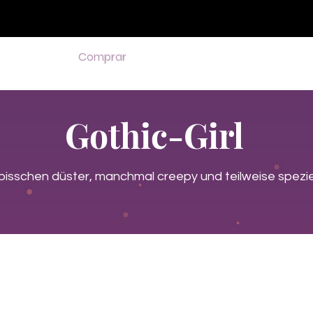
♥ Usando
IOSS
- Sem taxas de importação
Comprar
Comprar
Comprar
Comprar
Gothic-Girl
 bisschen düster, manchmal creepy und teilweise speziel