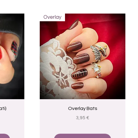
Overlay
a
Visualização rápida
ti)
Overlay Bats
romocional
Preço
3,95 €