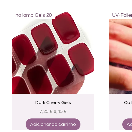
no lamp Gels 20
UV-Folie
Visualização rápida
Dark Cherry Gels
Cat
Preço normal
Preço promocional
7,25 €
6,45 €
Adicionar ao carrinho
Ad