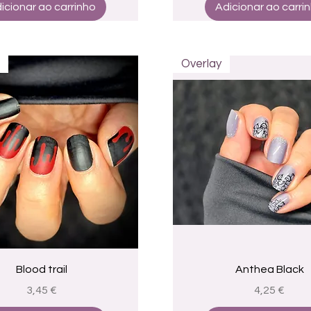
icionar ao carrinho
Adicionar ao carri
Overlay
Visualização rápida
Visualização rápid
Blood trail
Anthea Black
Preço
Preço
3,45 €
4,25 €