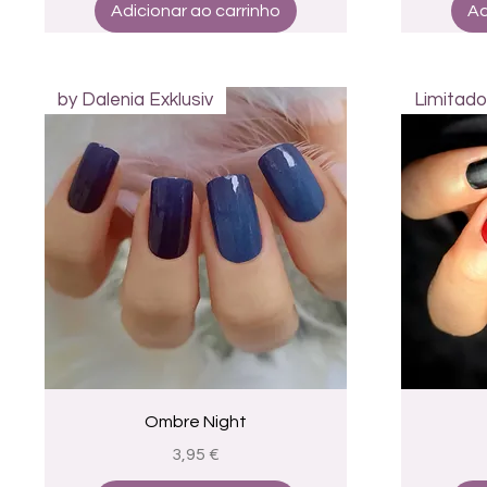
Adicionar ao carrinho
Ad
by Dalenia Exklusiv
Limitado
Visualização rápida
Ombre Night
Preço
3,95 €