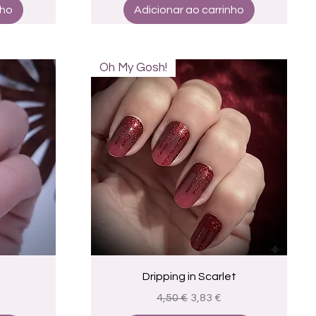
nho
Adicionar ao carrinho
Oh My Gosh!
a
Visualização rápida
Dripping in Scarlet
Preço normal
Preço promocional
4,50 €
3,83 €