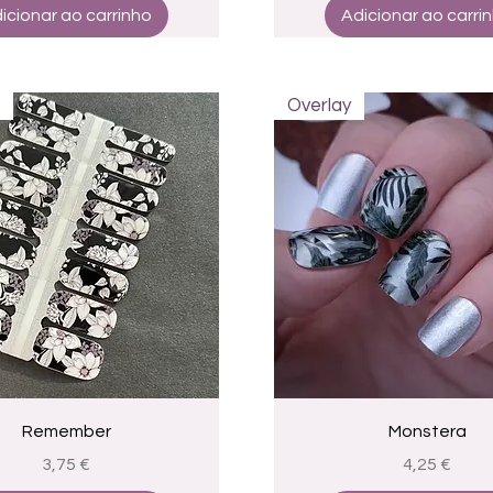
icionar ao carrinho
Adicionar ao carri
Overlay
Visualização rápida
Visualização rápid
Remember
Monstera
Preço
Preço
3,75 €
4,25 €