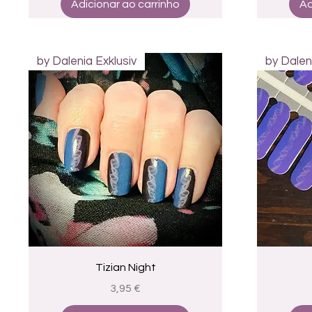
Adicionar ao carrinho
Ad
by Dalenia Exklusiv
by Dalen
Visualização rápida
Tizian Night
Preço
3,95 €