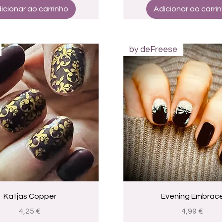
icionar ao carrinho
Adicionar ao carri
by deFreese
Visualização rápida
Visualização rápid
Katjas Copper
Evening Embrac
Preço
Preço
4,25 €
4,99 €