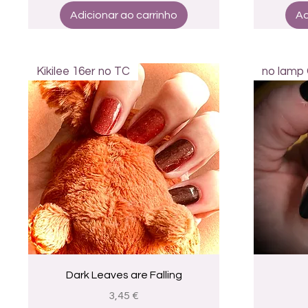
Adicionar ao carrinho
Ad
Kikilee 16er no TC
no lamp 
Visualização rápida
Dark Leaves are Falling
Preço
3,45 €