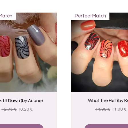
Match
PerfectMatch
Visualização rápida
Visualização rápid
 till Dawn (by Ariane)
What the Hell (by Ka
Preço normal
Preço promocional
Preço normal
Preço p
12,75 €
10,20 €
14,98 €
11,98 €