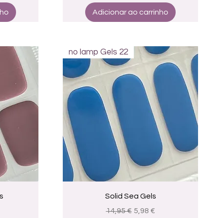
nho
Adicionar ao carrinho
no lamp Gels 22
a
Visualização rápida
s
Solid Sea Gels
promocional
Preço normal
Preço promocional
14,95 €
5,98 €