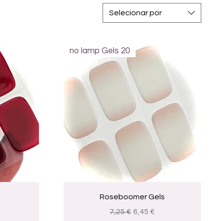
Selecionar por
no lamp Gels 20
a
Visualização rápida
s
Roseboomer Gels
romocional
Preço normal
Preço promocional
7,25 €
6,45 €