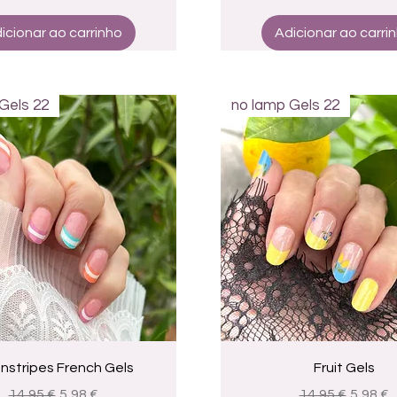
icionar ao carrinho
Adicionar ao carri
Gels 22
no lamp Gels 22
Visualização rápida
Visualização rápid
nstripes French Gels
Fruit Gels
Preço normal
Preço promocional
Preço normal
Preço 
14,95 €
5,98 €
14,95 €
5,98 €