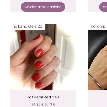
Adicionar ao carrinho
Ad
no lamp Gels 22
no lamp 
Visualização rápida
Hot Pearl Red Gels
Preço normal
Preço promocional
14,95 €
6,13 €