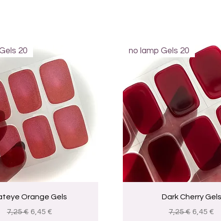
Gels 20
no lamp Gels 20
Visualização rápida
Visualização rápid
ateye Orange Gels
Dark Cherry Gel
Preço normal
Preço promocional
Preço normal
Preço p
7,25 €
6,45 €
7,25 €
6,45 €