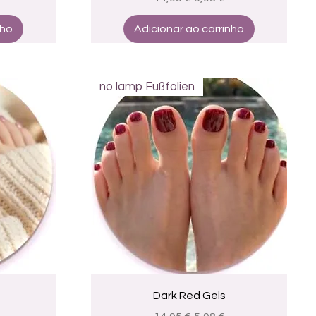
nho
Adicionar ao carrinho
no lamp Fußfolien
a
Visualização rápida
Dark Red Gels