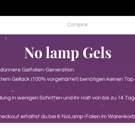
♥ Usando
IOSS
- Sem taxas de importação
Comprar
Comprar
Comprar
Comprar
No lamp Gels
 dünnere Gelfolien-Generation.
stem Gellack (100% vorgehärtet) benötigen keinen Top
ung in wenigen Schritten und ihr Halt von bis zu 14 T
heckout erhältst du bei 6 NoLamp-Folien im Warenkorb 