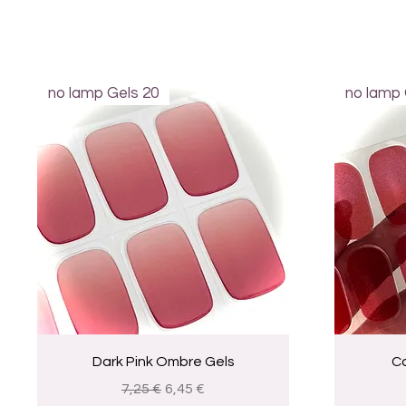
no lamp Gels 20
no lamp 
Visualização rápida
Dark Pink Ombre Gels
C
Preço normal
Preço promocional
7,25 €
6,45 €