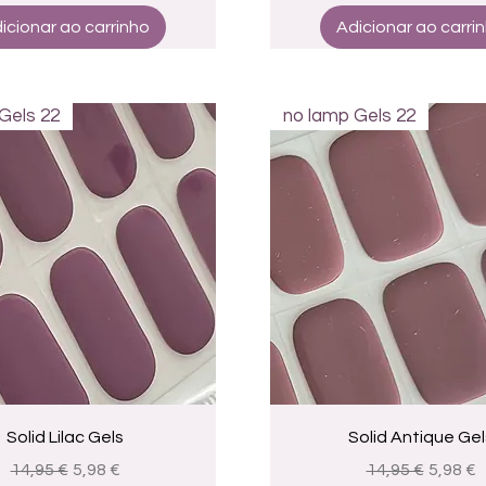
icionar ao carrinho
Adicionar ao carri
Gels 22
no lamp Gels 22
Visualização rápida
Visualização rápid
Solid Lilac Gels
Solid Antique Gel
Preço normal
Preço promocional
Preço normal
Preço 
14,95 €
5,98 €
14,95 €
5,98 €