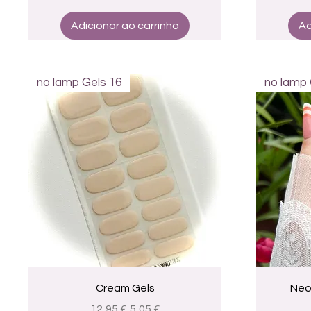
Adicionar ao carrinho
Ad
no lamp Gels 16
no lamp 
Visualização rápida
Cream Gels
Neo
Preço normal
Preço promocional
12,95 €
5,05 €