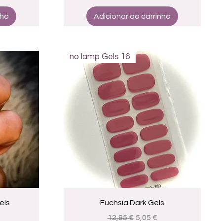
nho
Adicionar ao carrinho
no lamp Gels 16
a
Visualização rápida
els
Fuchsia Dark Gels
romocional
Preço normal
Preço promocional
12,95 €
5,05 €