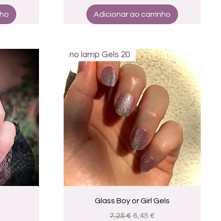
nho
Adicionar ao carrinho
no lamp Gels 20
a
Visualização rápida
Glass Boy or Girl Gels
romocional
Preço normal
Preço promocional
7,25 €
6,45 €