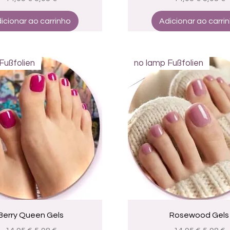
icionar ao carrinho
Adicionar ao carri
Fußfolien
no lamp Fußfolien
Visualização rápida
Visualização rápid
Berry Queen Gels
Rosewood Gels