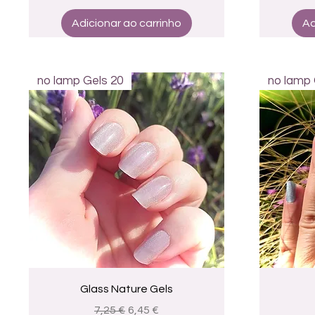
Adicionar ao carrinho
Ad
no lamp Gels 20
no lamp 
Visualização rápida
Glass Nature Gels
Preço normal
Preço promocional
7,25 €
6,45 €