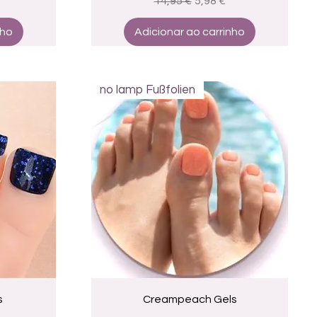
promocional
Preço normal
Preço promocional
14,95 €
5,98 €
nho
Adicionar ao carrinho
no lamp Fußfolien
a
Visualização rápida
s
Creampeach Gels