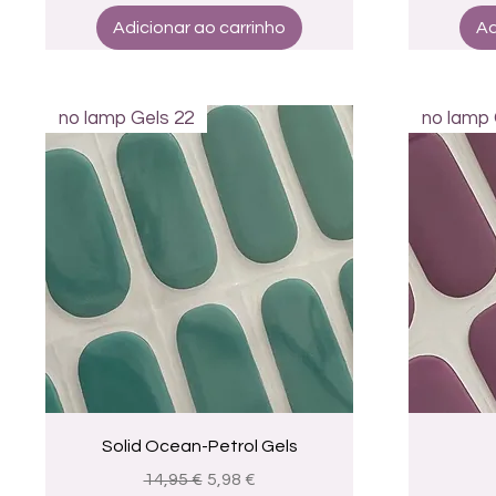
Adicionar ao carrinho
Ad
no lamp Gels 22
no lamp 
Visualização rápida
Solid Ocean-Petrol Gels
Preço normal
Preço promocional
14,95 €
5,98 €