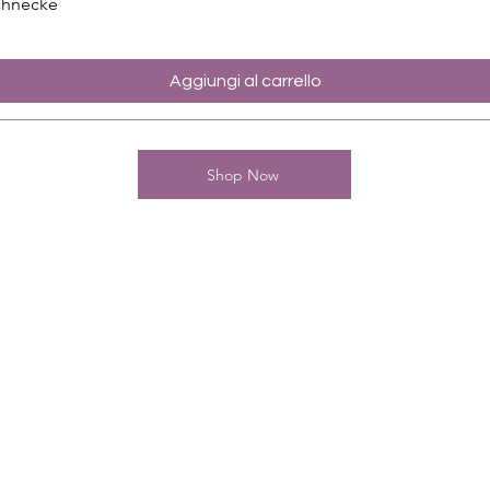
chnecke
Aggiungi al carrello
Shop Now
Kontakt
Charming-Nails
Thomas Stanelle
Im Seefeld 17
D-63667 Nidda