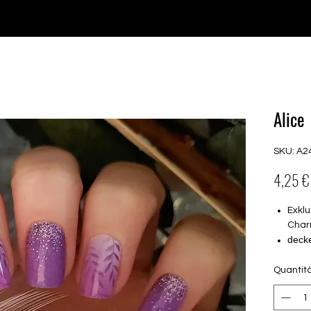
♥ Utilizzo di
IOSS
- Nessuna spesa di importazione
P GELS
OVERLAYS
UV FOLIEN
MEGASALE
Alice
SKU: A2
4,25 €
Exklu
Char
deck
16 se
Quantit
von 
16.5
nur a