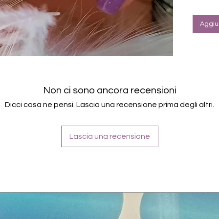
Schu
verbe
Für a
Aggiun
Halte
Farbe: Li
Non ci sono ancora recensioni
Dicci cosa ne pensi. Lascia una recensione prima degli altri.
Lascia una recensione