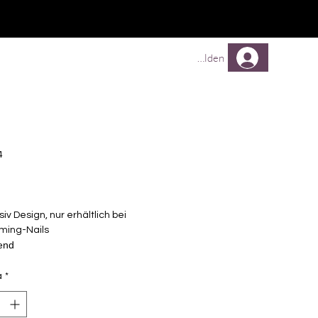
TREUEPROGRAMM
Mehr
Anmelden
4
Prezzo
siv Design, nur erhältlich bei
ming-Nails
end
lbstklebende Nagelfolien
à
unterschiedlicher Grösse (8.4mm –
*
mm)
uf einem Träger, keine einzelnen