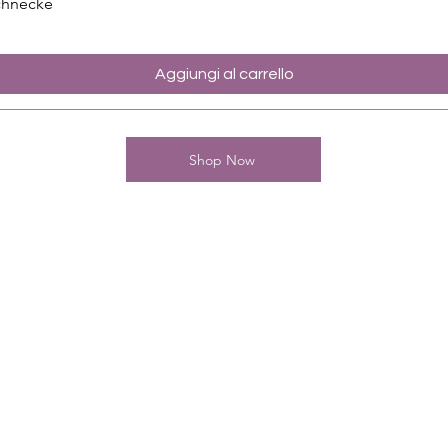
chnecke
Aggiungi al carrello
Shop Now
Kontakt
Charming-Nails
Thomas Stanelle
Im Seefeld 17
D-63667 Nidda