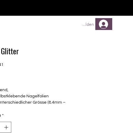
TREUEPROGRAMM
Mehr
Anmelden
Glitter
41
Prezzo
end,
elbstklebende Nagelfolien
unterschiedlicher Grösse (8.4mm –
mm)
lle Nägel geeignet
à
*
n bis zu 14 Tage
: Royalblau-Glitter