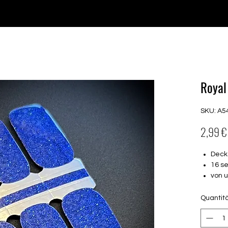
♥ Utilizzo di
IOSS
- Nessuna spesa di importazione
P GELS
OVERLAYS
UV FOLIEN
MEGASALE
Royal 
SKU: A5
2,99 €
Deck
16 s
von 
16.5
Für a
Quantit
Halte
Farbe