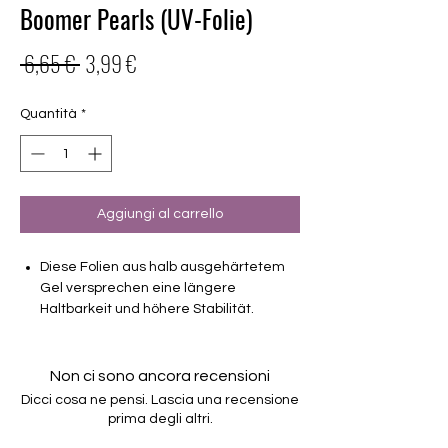
Boomer Pearls (UV-Folie)
Prezzo
Prezzo
 6,65 € 
3,99 €
regolare
scontato
Quantità
*
Aggiungi al carrello
Diese Folien aus halb ausgehärtetem
Gel versprechen eine längere
Haltbarkeit und höhere Stabilität.
deckender Boomer mit feinem
Silberrand
Non ci sono ancora recensioni
Gleiche Grössen wie die normalen 16er
Dicci cosa ne pensi. Lascia una recensione
Folien
prima degli altri.
Haltbarkeit bis zu 3-4 Wochen ohne