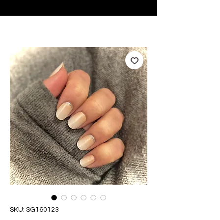
♥ Utilizzo di
IOSS
- Nessuna spesa di importazione
SKU: SG160123