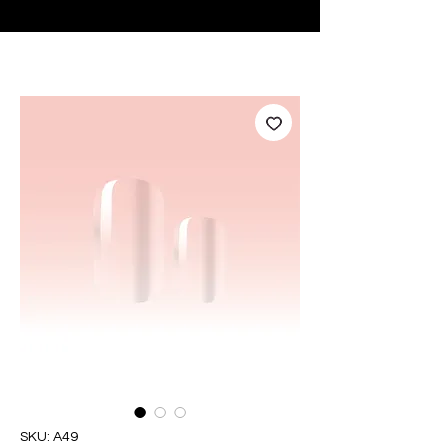
♥ Utilizzo di
IOSS
- Nessuna spesa di importazione
SKU: A49