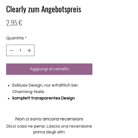
Clearly zum Angebotspreis
Prezzo
2,95 €
Quantità
*
Aggiungi al carrello
Exklusiv Design, nur erhältlich bei
Charming-Nails
komplett transparentes Design
16 selbstklebende Nagelfolien
von unterschiedlicher Grösse (8.4mm –
16.5mm)
Non ci sono ancora recensioni
Für alle Nägel geeignet
Dicci cosa ne pensi. Lascia una recensione
Halten bis zu 14 Tage
prima degli altri.