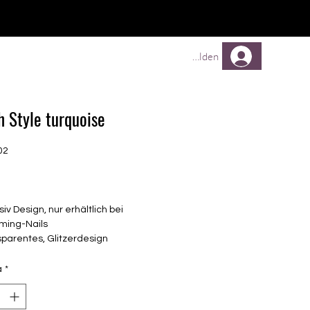
TREUEPROGRAMM
Mehr
Anmelden
h Style turquoise
02
Prezzo
siv Design, nur erhältlich bei
ming-Nails
parentes, Glitzerdesign
elbstklebende Nagelfolien
unterschiedlicher Grösse (8.4mm –
à
*
mm)
lle Nägel geeignet