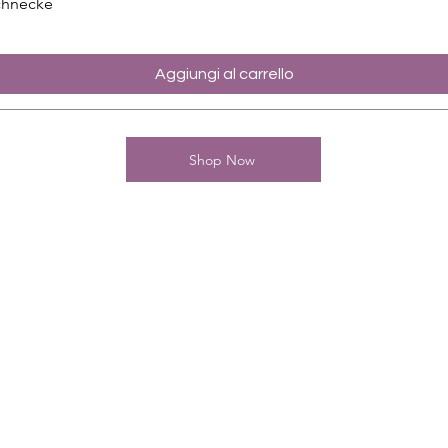
chnecke
Aggiungi al carrello
Shop Now
Kontakt
Charming-Nails
Thomas Stanelle
Im Seefeld 17
D-63667 Nidda