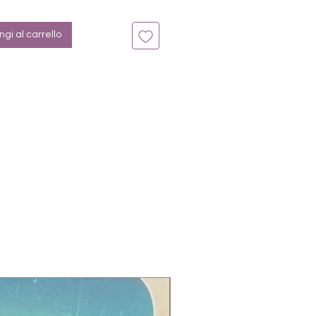
n bis zu 14 Tage
: Türkis, blau, French, Glitter
gi al carrello