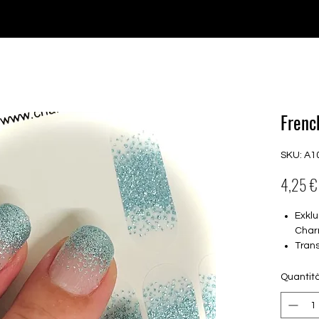
♥ Utilizzo di
IOSS
- Nessuna spesa di importazione
P GELS
OVERLAYS
UV FOLIEN
MEGASALE
Frenc
SKU: A1
4,25 €
Exklu
Char
Trans
16 s
von 
Quantit
16.5
Für a