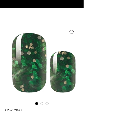
♥ Utilizzo di
IOSS
- Nessuna spesa di importazione
SKU: A547