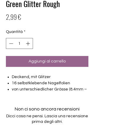
Green Glitter Rough
Prezzo
2,99 €
Quantità
*
Aggiungi al carrello
Deckend, mit Glitzer
16 selbstklebende Nagelfolien
von unterschiedlicher Grösse (8.4mm –
16.5mm)
Für alle Nägel geeignet
Halten bis zu 14 Tage
Non ci sono ancora recensioni
Farbe: Grün, Glitter
Dicci cosa ne pensi. Lascia una recensione
prima degli altri.