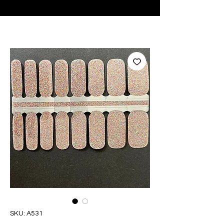
♥ Utilizzo di
IOSS
- Nessuna spesa di importazione
SKU: A531