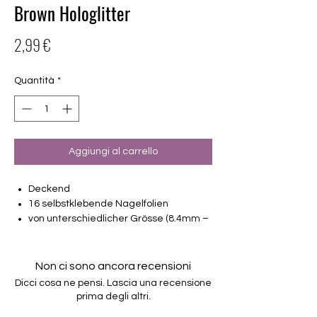
Brown Hologlitter
Prezzo
2,99 €
Quantità
*
Aggiungi al carrello
Deckend
16 selbstklebende Nagelfolien
von unterschiedlicher Grösse (8.4mm –
16.5mm)
Für alle Nägel geeignet
Halten bis zu 14 Tage
Non ci sono ancora recensioni
Farbe: Braun, Holo, Glitter
Dicci cosa ne pensi. Lascia una recensione
prima degli altri.