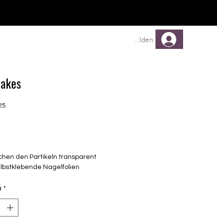
TREUEPROGRAMM
Mehr
Anmelden
lakes
25
Prezzo
chen den Partikeln transparent
elbstklebende Nagelfolien
unterschiedlicher Grösse (8.4mm –
mm)
à
*
lle Nägel geeignet
n bis zu 14 Tage