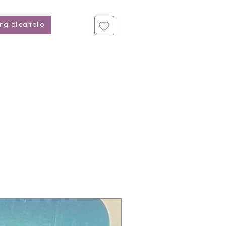
: Holo-Silber, Glitterflakes
gi al carrello