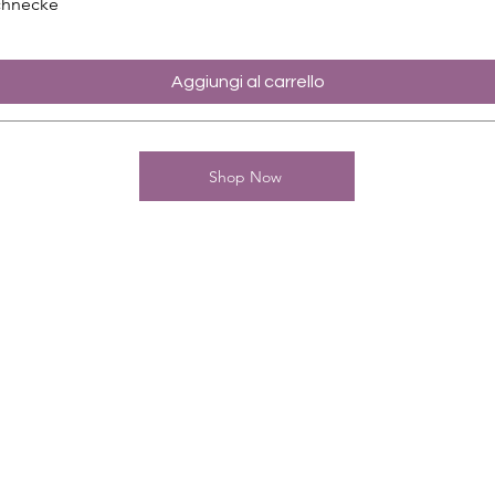
chnecke
Aggiungi al carrello
Shop Now
Kontakt
Charming-Nails
Thomas Stanelle
Im Seefeld 17
D-63667 Nidda