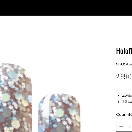
♥ Utilizzo di
IOSS
- Nessuna spesa di importazione
P GELS
OVERLAYS
UV FOLIEN
MEGASALE
Holof
SKU: A5
2,99 €
Zwis
16 s
von 
16.5
Quantit
Für a
Halte