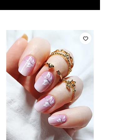
♥ Utilizzo di
IOSS
- Nessuna spesa di importazione