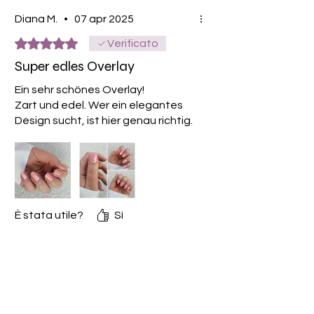
Diana M.
•
07 apr 2025
Valutazione 5 stelle su 5.
Verificato
Super edles Overlay
Ein sehr schönes Overlay!
Zart und edel. Wer ein elegantes
Design sucht, ist hier genau richtig.
È stata utile?
Sì