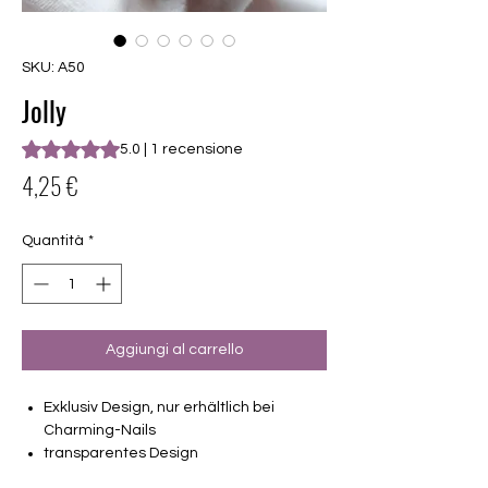
SKU: A50
Jolly
Sulla base di 1 recensione, la valutazione è 5.0 su cinque st
5.0 | 1 recensione
Prezzo
4,25 €
Quantità
*
Aggiungi al carrello
Exklusiv Design, nur erhältlich bei
Charming-Nails
transparentes Design
16 selbstklebende Nagelfolien