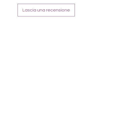
Für alle Nägel geeignet
Halten bis zu 14 Tage
Lascia una recensione
Farbe: Mermaid-Shimmer, Grün-Rosa-
Pastell Farbwechsel im Licht