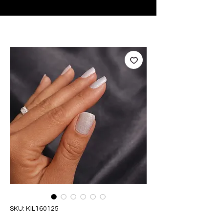
♥ Utilizzo di
IOSS
- Nessuna spesa di importazione
SKU: KIL160125