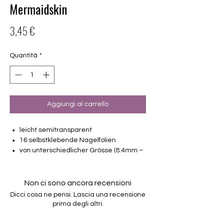
Mermaidskin
Prezzo
3,45 €
Quantità
*
Aggiungi al carrello
leicht semitransparent
16 selbstklebende Nagelfolien
von unterschiedlicher Grösse (8.4mm –
16.5mm)
der Topcoat ist bereits intgriert - es
besteht die Möglichkeit, nach 24
Non ci sono ancora recensioni
Stunden eine weitere Schicht Topcoat
Dicci cosa ne pensi. Lascia una recensione
zu verwenden. Es sind jedoch NICHT
prima degli altri.
ALLE gängigen Produkte kompatibel.