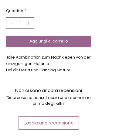
regolare
scontato
Quantità
*
Aggiungi al carrello
Tolle Kombination zum Nachkleben von der
einzigartigen Melanie.
Hol dir Beria und Dancing Nature
zusammen zum vergünstigten Preis.
Exklusiv Design, nur erhältlich bei
Charming-Nails
Non ci sono ancora recensioni
selbstklebende Nagelfolien
Dicci cosa ne pensi. Lascia una recensione
von unterschiedlicher Grösse
prima degli altri.
Für alle Nägel geeignet
Halten bis zu 14 Tage
Farbe: dunkles Beerenrot, Glitter, Overlay
Lascia una recensione
Schwarz-Weiß