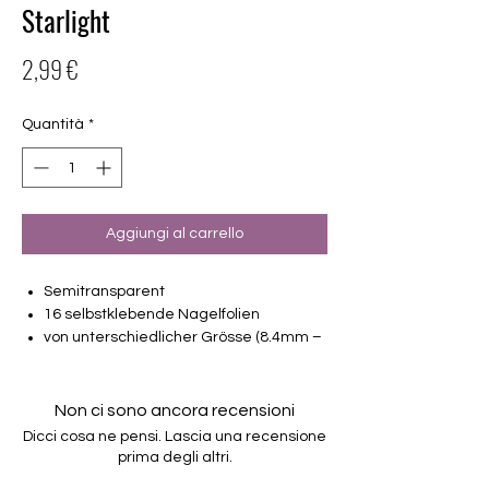
Starlight
Prezzo
2,99 €
Quantità
*
Aggiungi al carrello
Semitransparent
16 selbstklebende Nagelfolien
von unterschiedlicher Grösse (8.4mm –
16.5mm)
Für alle Nägel geeignet
Halten bis zu 14 Tage
Non ci sono ancora recensioni
Farbe: Rosé-Semi, leichter Hologlitter
Dicci cosa ne pensi. Lascia una recensione
prima degli altri.