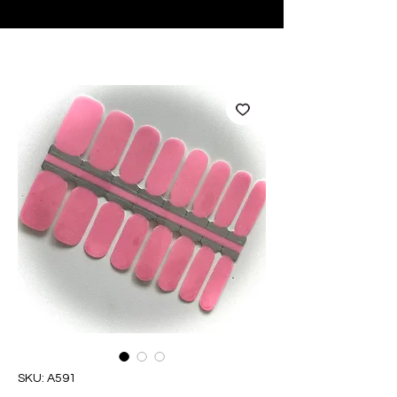
♥ Utilizzo di
IOSS
- Nessuna spesa di importazione
SKU: A591