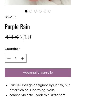
SKU: E8
Purple Rain
Prezzo
Prezzo
 4,25 € 
2,98 €
regolare
scontato
Quantità
*
Aggiungi al carrello
Exklusiv Design designed by Chrissi, nur
erhältlich bei Charming-Nails
schöne violette Folien mit Glitzer am
Nagelanfang
16 selbstklebende Nagelfolien