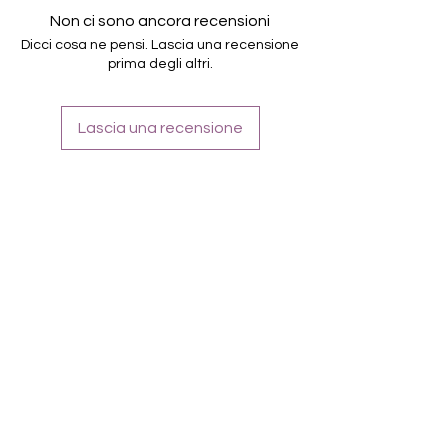
von unterschiedlicher Grösse (8.4mm –
Non ci sono ancora recensioni
16.5mm)
Dicci cosa ne pensi. Lascia una recensione
Für alle Nägel geeignet
prima degli altri.
Halten bis zu 14 Tage
Farbe, Lila, Violett, Glitter
Lascia una recensione