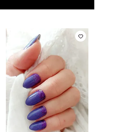
♥ Utilizzo di
IOSS
- Nessuna spesa di importazione