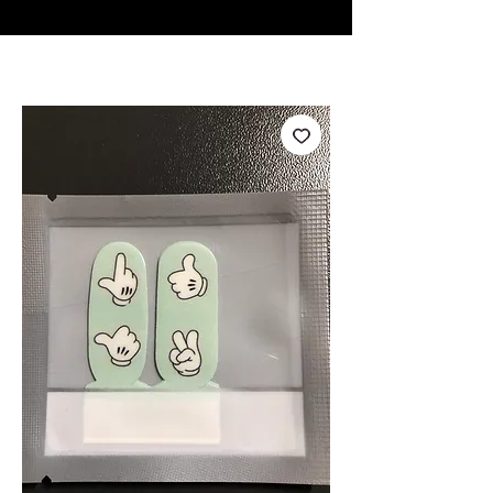
♥ Usando
IOSS
- Sem taxas de importação