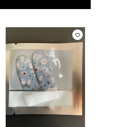
♥ Usando
IOSS
- Sem taxas de importação