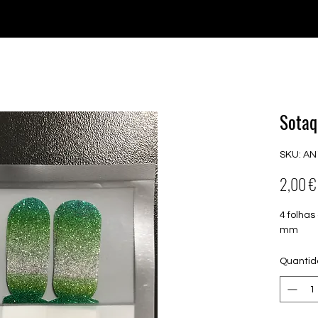
♥ Usando
IOSS
- Sem taxas de importação
Comprar
Comprar
Comprar
Comprar
Sotaq
SKU: AN
2,00 €
4 folhas
mm
Quanti