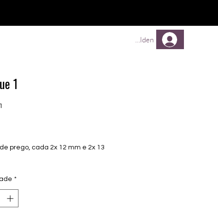
Comprar
Comprar
Mehr
Anmelden
ue 1
1
Preço
 de prego, cada 2x 12 mm e 2x 13
dade
*