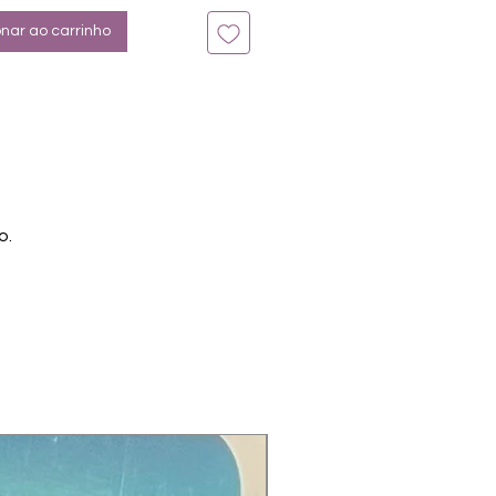
onar ao carrinho
o.