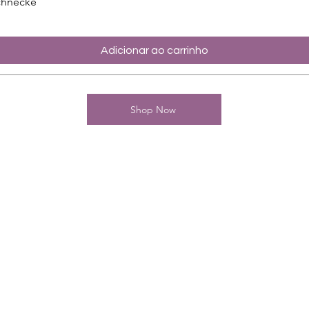
chnecke
Adicionar ao carrinho
Shop Now
Kontakt
Charming-Nails
Thomas Stanelle
Im Seefeld 17
D-63667 Nidda