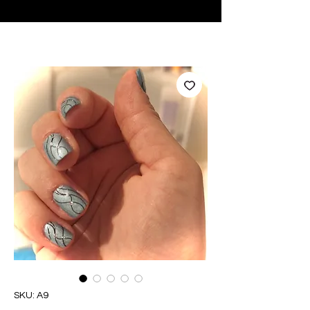
♥ Usando
IOSS
- Sem taxas de importação
SKU: A9