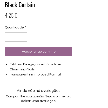
Black Curtain
Preço
4,25 €
Quantidade
*
Adicionar ao carrinho
Exklusiv-Design, nur erhältlich bei
Charming-Nails
transparent im Improved Format
16 selbstklebende Nagelfolien
von unterschiedlicher Grösse (8.4mm –
16.5mm)
Ainda não há avaliações
Für alle Nägel geeignet
Compartilhe sua opinião. Seja o primeiro a
Halten bis zu 14 Tage
deixar uma avaliação.
Farbe: transparent, Schwarz, Silberglitter