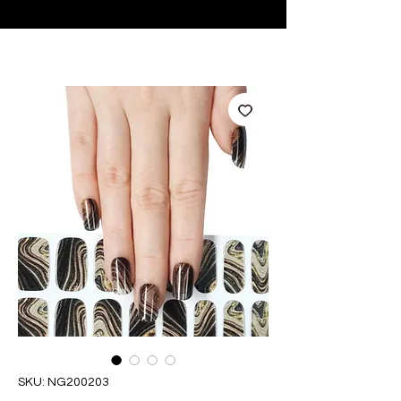
♥ Usando
IOSS
- Sem taxas de importação
SKU: NG200203