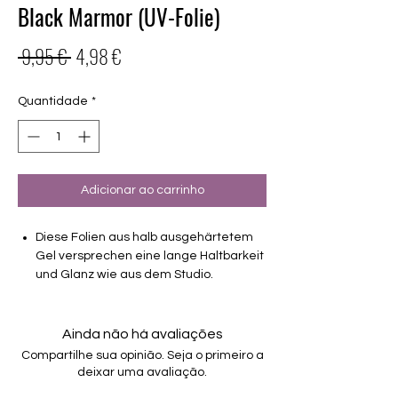
Black Marmor (UV-Folie)
Preço
Preço
 9,95 € 
4,98 €
normal
promocional
Quantidade
*
Adicionar ao carrinho
Diese Folien aus halb ausgehärtetem
Gel versprechen eine lange Haltbarkeit
und Glanz wie aus dem Studio.
Deckendes Design
Haltbarkeit 3-4 Wochen ohne Macken
Ainda não há avaliações
brauchen keinen Unter- oder Überlack
Compartilhe sua opinião. Seja o primeiro a
müssen unter der Lampe ausgehärtet
deixar uma avaliação.
werden