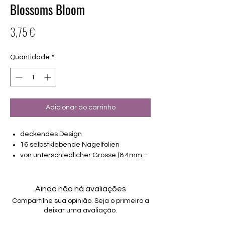
Blossoms Bloom
Preço
3,75 €
Quantidade
*
Adicionar ao carrinho
deckendes Design
16 selbstklebende Nagelfolien
von unterschiedlicher Grösse (8.4mm –
16.5mm)
Für alle Nägel geeignet
Halten bis zu 14 Tage
Ainda não há avaliações
Farbe: Orange-Rot, Blütenmuster
Compartilhe sua opinião. Seja o primeiro a
deixar uma avaliação.