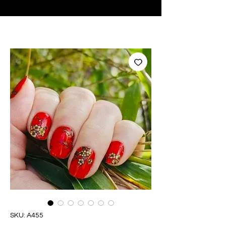
♥ Usando
IOSS
- Sem taxas de importação
SKU: A455