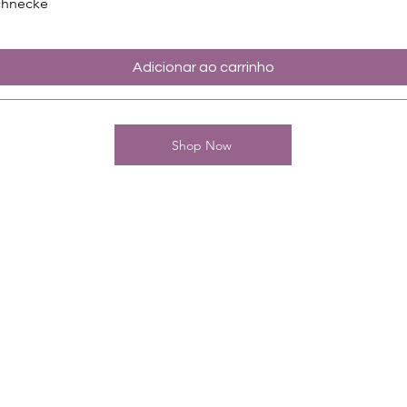
chnecke
Adicionar ao carrinho
Shop Now
Kontakt
Charming-Nails
Thomas Stanelle
Im Seefeld 17
D-63667 Nidda