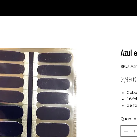
♥ Usando
IOSS
- Sem taxas de importação
Comprar
Comprar
Comprar
Comprar
Azul 
SKU: A5
2,99 €
Cobe
16 f
de t
mm)
Adeq
Quanti
Ague