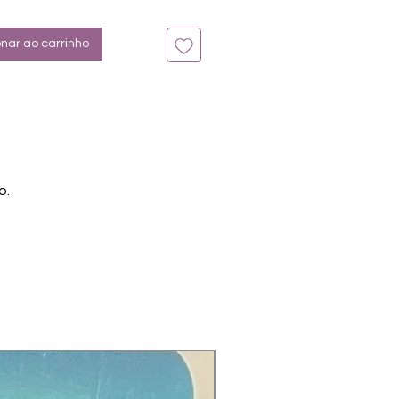
onar ao carrinho
o.