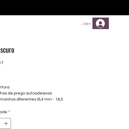
Comprar
Comprar
Mehr
Anmelden
escuro
17
Preço
rtura
olhas de prego autoadesivas
amanhos diferentes (8,4 mm - 16,5
uado para todas as unhas
dade
*
nta até 14 dias