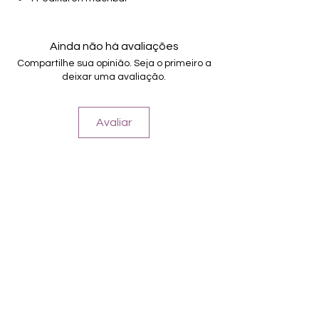
von unterschiedlicher Grösse (6mm –
17.5mm)
Halten bis zu 14 Tage
Ainda não há avaliações
Compartilhe sua opinião. Seja o primeiro a
deixar uma avaliação.
Avaliar