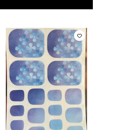
♥ Usando
IOSS
- Sem taxas de importação