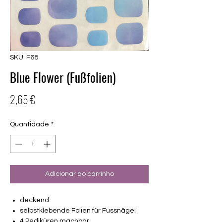
SKU: F68
Blue Flower (Fußfolien)
Preço
2,65 €
Quantidade
*
Adicionar ao carrinho
deckend
selbstklebende Folien für Fussnägel
4 Pediküren machbar