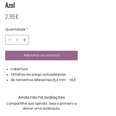
Azul
Preço
2,99 €
Quantidade
*
Adicionar ao carrinho
Cobertura
16 folhas de prego autoadesivas
de tamanhos diferentes (8,4 mm - 16,5
mm)
Adequado para todas as unhas
Aguenta até 14 dias
Ainda não há avaliações
Compartilhe sua opinião. Seja o primeiro a
deixar uma avaliação.