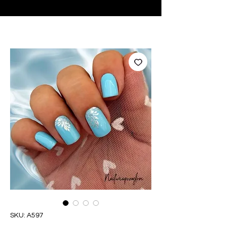
♥ Usando
IOSS
- Sem taxas de importação
SKU: A597