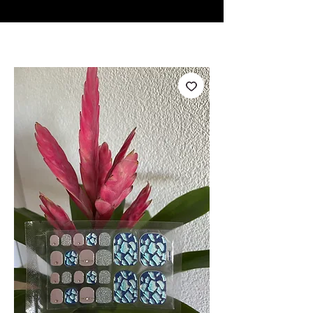
♥ Usando
IOSS
- Sem taxas de importação