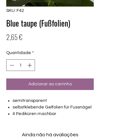
SKU: F42
Blue taupe (Fußfolien)
Preço
2,65 €
Quantidade
*
Adicionar ao carrinho
semitransparent
selbstklebende Gelfolien für Fussnägel
4 Pediküren machbar
von unterschiedlicher Grösse (6mm –
17.5mm)
Halten bis zu 14 Tage
Ainda não há avaliações