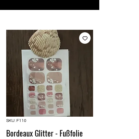
♥ Usando
IOSS
- Sem taxas de importação
SKU: F110
Bordeaux Glitter - Fußfolie