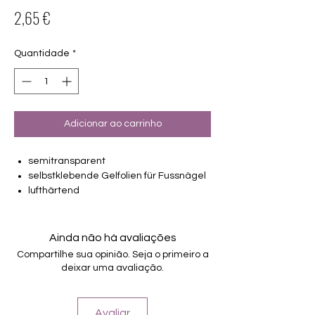
Preço
2,65 €
Quantidade
*
Adicionar ao carrinho
semitransparent
selbstklebende Gelfolien für Fussnägel
lufthärtend
2 Pediküren machbar
von unterschiedlicher Grösse (6mm –
17.5mm)
Ainda não há avaliações
Halten bis zu 14 Tage
Compartilhe sua opinião. Seja o primeiro a
Farbe: rot, braun, glitter, metallic
deixar uma avaliação.
Avaliar